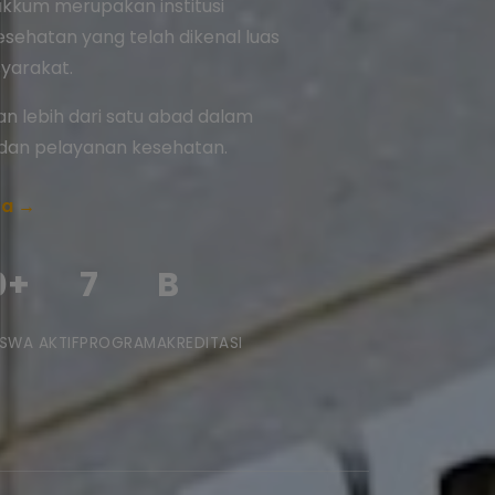
akkum merupakan institusi
esehatan yang telah dikenal luas
yarakat.
 lebih dari satu abad dalam
 dan pelayanan kesehatan.
ya →
0+
7
B
SWA AKTIF
PROGRAM
AKREDITASI