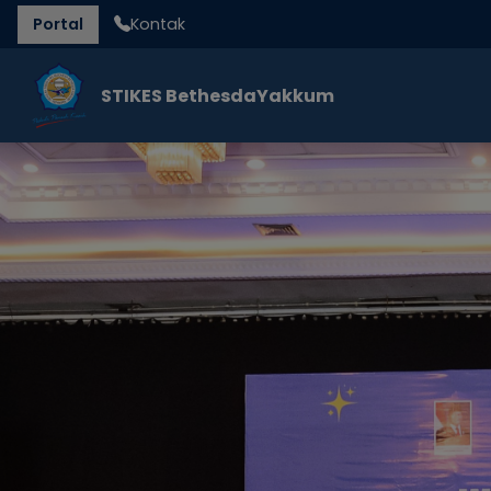
Portal
Kontak
STIKES Bethesda
Yakkum