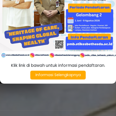
STIKES Bethesda Y
pendidikan tinggi k
dan dipercaya mas
Dengan pengalaman
bidang pendidikan
Baca Selengkapn
3000+
50
Klik link di bawah untuk informasi pendaftaran.
Informasi Selengkapnya
ALUMNI
MAHASI