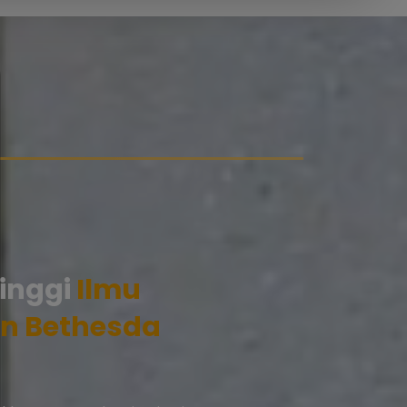
inggi
Ilmu
n Bethesda