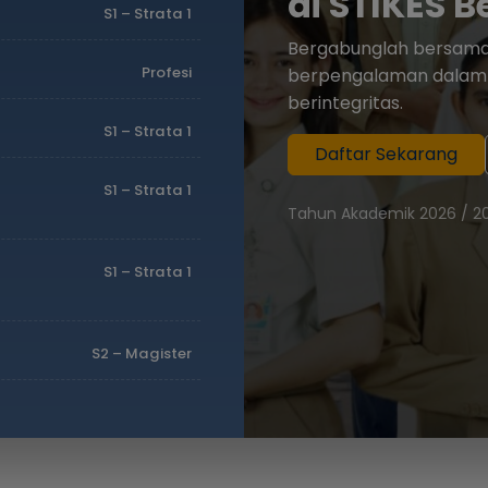
di STIKES 
S1 – Strata 1
Bergabunglah bersama 
Profesi
berpengalaman dalam 
berintegritas.
S1 – Strata 1
Daftar Sekarang
S1 – Strata 1
Tahun Akademik 2026 / 20
S1 – Strata 1
S2 – Magister