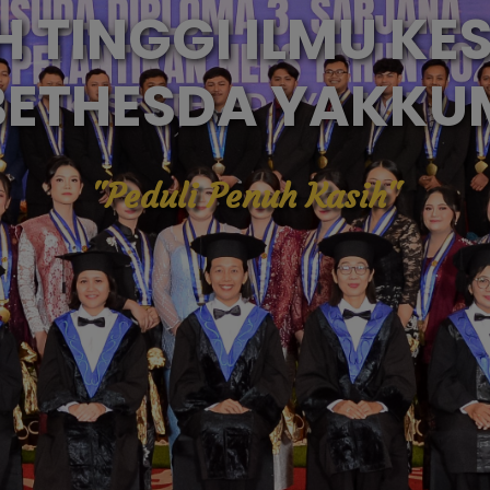
 TINGGI ILMU K
BETHESDA YAKKU
"Peduli Penuh Kasih"