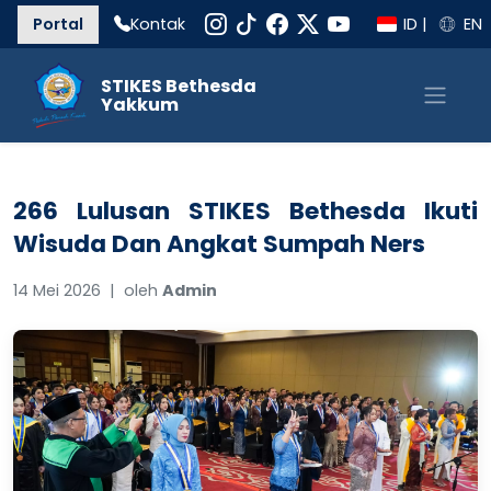
Portal
Kontak
ID
|
EN
STIKES Bethesda
Yakkum
266 Lulusan STIKES Bethesda Ikuti
Wisuda Dan Angkat Sumpah Ners
14 Mei 2026 | oleh
Admin