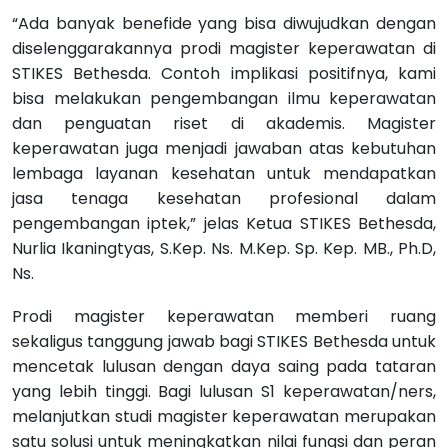
“Ada banyak benefide yang bisa diwujudkan dengan
diselenggarakannya prodi magister keperawatan di
STIKES Bethesda. Contoh implikasi positifnya, kami
bisa melakukan pengembangan ilmu keperawatan
dan penguatan riset di akademis. Magister
keperawatan juga menjadi jawaban atas kebutuhan
lembaga layanan kesehatan untuk mendapatkan
jasa tenaga kesehatan profesional dalam
pengembangan iptek,” jelas Ketua STIKES Bethesda,
Nurlia Ikaningtyas, S.Kep. Ns. M.Kep. Sp. Kep. MB., Ph.D,
Ns.
Prodi magister keperawatan memberi ruang
sekaligus tanggung jawab bagi STIKES Bethesda untuk
mencetak lulusan dengan daya saing pada tataran
yang lebih tinggi. Bagi lulusan S1 keperawatan/ners,
melanjutkan studi magister keperawatan merupakan
satu solusi untuk meningkatkan nilai fungsi dan peran