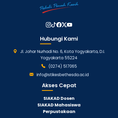
Hubungi Kami
Jl. Johar Nurhadi No. 6, Kota Yogyakarta, D.I.
Yogyakarta 55224
(0274) 517065
info@stikesbethesda.ac.id
Akses Cepat
SIAKAD Dosen
SIAKAD Mahasiswa
Perpustakaan