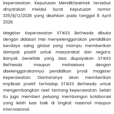
keperawatan. Keputusan Mendiktisaintek tersebut
dinyatakan melalui Surat Keputusan nomor
335/B/O/2026 yang disahkan pada tanggal 8 April
2026.
Magister Keperawatan STIKES Bethesda dibuka
dengan didasari misi menyelenggarakan pendidikan
berdaya saing global yang mampu memberikan
dampak positif untuk masyarakat dan negara.
Banyak benefide yang bisa diupayakan STIKES
Bethesda maupun mahasiswa dengan
diselenggarakannya pendidikan prodi magister
keperawatan. Diantaranya akan memberikan
implikasi positif terhadap STIKES Bethesda untuk
mengembangkan riset tentang keperawatan. Selain
itu juga memberi peluang membangun kolaborasi
yang lebih luas baik di tingkat nasional maupun
internasional.