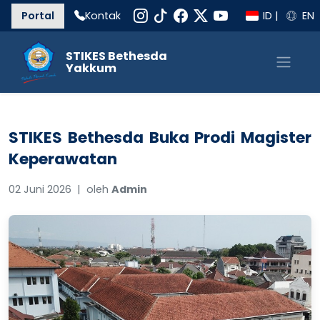
Portal
Kontak
ID
|
EN
STIKES Bethesda
Yakkum
STIKES Bethesda Buka Prodi Magister
Keperawatan
02 Juni 2026 | oleh
Admin